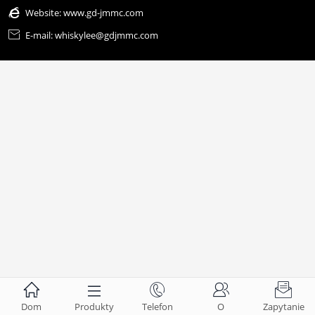

Website:
www.gd-jmmc.com

E-mail: whiskylee@gdjmmc.com





Dom
Produkty
Telefon
O
Zapytanie