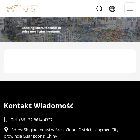
Op
Me
Kontakt Wiadomość

Tel: +86 132-8614-4327

Adres: Shiqiao Industry Area, Xinhui District, Jiangmen City,
prowincja Guangdong, Chiny